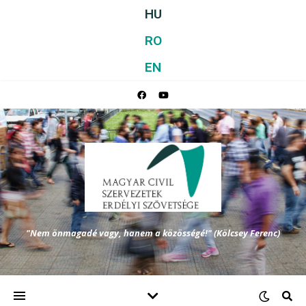
HU
RO
EN
"Nem önmagadé vagy, hanem a közösségé!" (Kölcsey Ferenc)