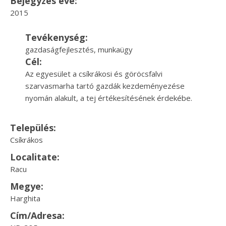
Bejegyzés éve:
2015
Tevékenység:
gazdaságfejlesztés, munkaügy
Cél:
Az egyesület a csíkrákosi és göröcsfalvi
szarvasmarha tartó gazdák kezdeményezése
nyomán alakult, a tej értékesítésének érdekébe.
Település:
Csíkrákos
Localitate:
Racu
Megye:
Harghita
Cím/Adresa: