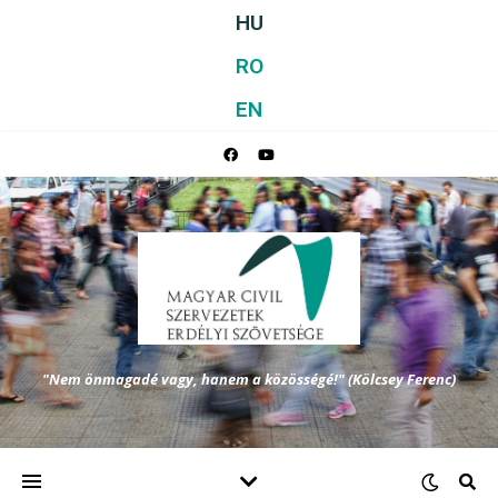
HU
RO
EN
"Nem önmagadé vagy, hanem a közösségé!" (Kölcsey Ferenc)