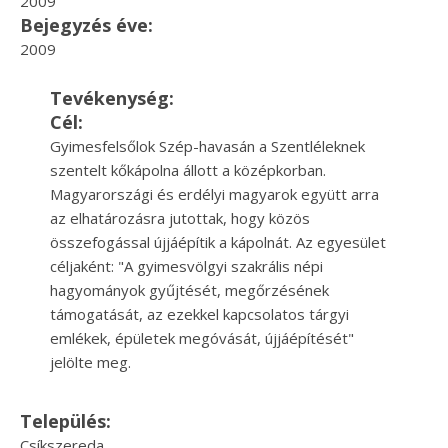
2009
Bejegyzés éve:
2009
Tevékenység:
Cél:
Gyimesfelsőlok Szép-havasán a Szentléleknek
szentelt kőkápolna állott a középkorban.
Magyarországi és erdélyi magyarok együtt arra
az elhatározásra jutottak, hogy közös
összefogással újjáépítik a kápolnát. Az egyesület
céljaként: "A gyimesvölgyi szakrális népi
hagyományok gyűjtését, megőrzésének
támogatását, az ezekkel kapcsolatos tárgyi
emlékek, épületek megóvását, újjáépítését"
jelölte meg.
Település:
Csíkszereda