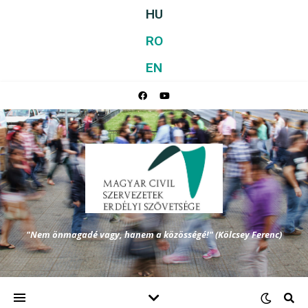
HU
RO
EN
"Nem önmagadé vagy, hanem a közösségé!" (Kölcsey Ferenc)