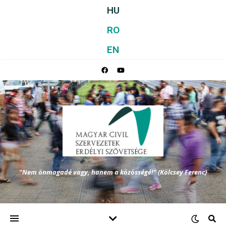
HU
RO
EN
"Nem önmagadé vagy, hanem a közösségé!" (Kölcsey Ferenc)