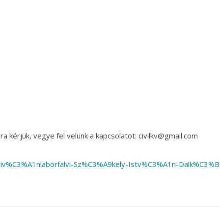
a kérjük, vegye fel velünk a kapcsolatot: civilkv@gmail.com
ntiv%C3%A1nlaborfalvi-Sz%C3%A9kely-Istv%C3%A1n-Dalk%C3%