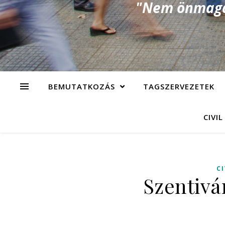
"Nem önmagad
BEMUTATKOZÁS
TAGSZERVEZETEK
CIVIL
C
Szentivá