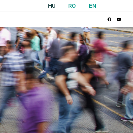
HU
RO
EN