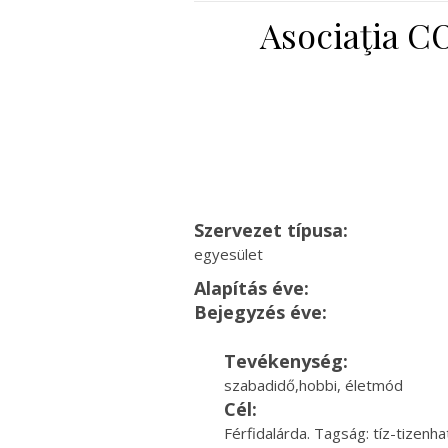
Asociaţia 
Szervezet típusa:
egyesület
Alapítás éve:
Bejegyzés éve:
Tevékenység:
szabadidő,hobbi, életmód
Cél:
Férfidalárda. Tagság: tíz-tizenh