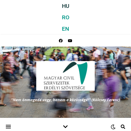
HU
RO
EN
"Nem önmagadé vagy, hanem a közösségé!" (Kölcsey Ferenc)