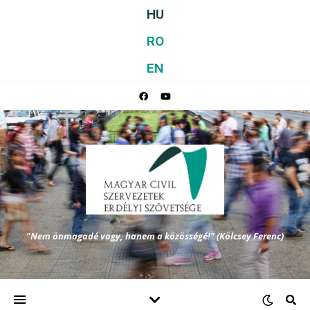
HU
RO
EN
"Nem önmagadé vagy, hanem a közösségé!" (Kölcsey Ferenc)