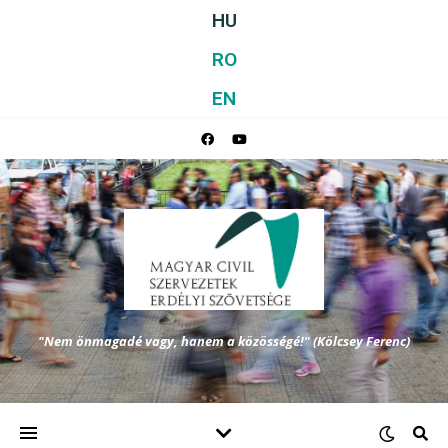
HU
RO
EN
"Nem önmagadé vagy, hanem a közösségé!" (Kölcsey Ferenc)