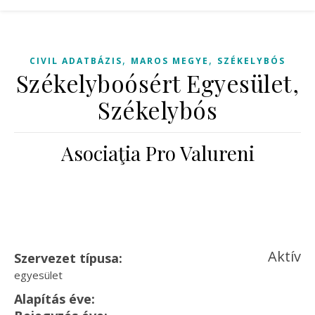
,
,
CIVIL ADATBÁZIS
MAROS MEGYE
SZÉKELYBÓS
Székelyboósért Egyesület,
Székelybós
Asociaţia Pro Valureni
Aktív
Szervezet típusa:
egyesület
Alapítás éve: