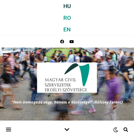
HU
RO
EN
"Nem önmagadé vagy, hanem a közösségé!" (Kölcsey Ferenc)