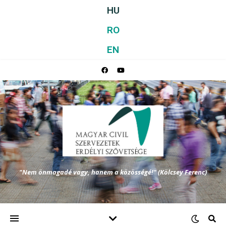
HU
RO
EN
"Nem önmagadé vagy, hanem a közösségé!" (Kölcsey Ferenc)