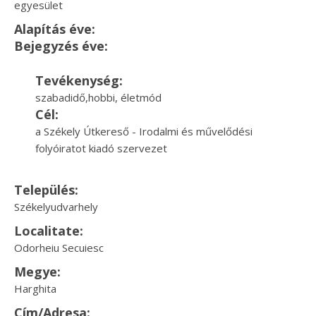
egyesület
Alapítás éve:
Bejegyzés éve:
Tevékenység:
szabadidő,hobbi, életmód
Cél:
a Székely Útkereső - Irodalmi és művelődési
folyóiratot kiadó szervezet
Település:
Székelyudvarhely
Localitate:
Odorheiu Secuiesc
Megye:
Harghita
Cím/Adresa: