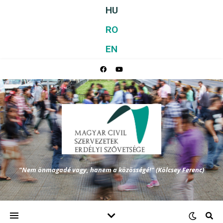
HU
RO
EN
"Nem önmagadé vagy, hanem a közösségé!" (Kölcsey Ferenc)