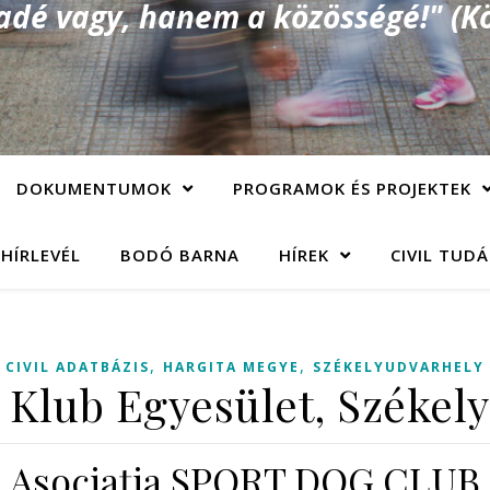
é vagy, hanem a közösségé!" (Kö
DOKUMENTUMOK
PROGRAMOK ÉS PROJEKTEK
 HÍRLEVÉL
BODÓ BARNA
HÍREK
CIVIL TUD
,
,
CIVIL ADATBÁZIS
HARGITA MEGYE
SZÉKELYUDVARHELY
 Klub Egyesület, Székel
Asociaţia SPORT DOG CLUB