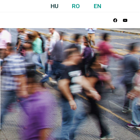
HU
RO
EN