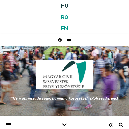
HU
RO
EN
"Nem önmagadé vagy, hanem a közösségé!" (Kölcsey Ferenc)