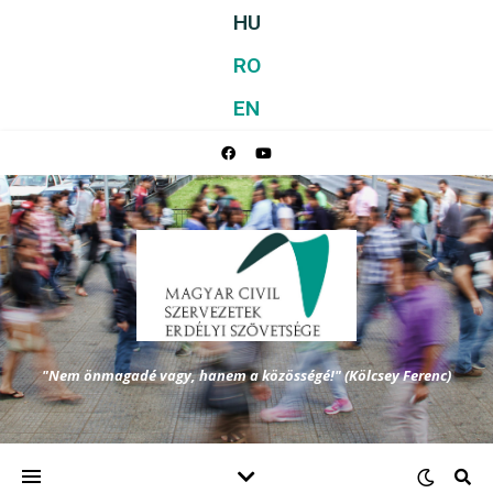
HU
RO
EN
"Nem önmagadé vagy, hanem a közösségé!" (Kölcsey Ferenc)