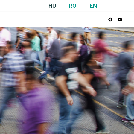
HU
RO
EN