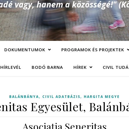
é vagy, hanem a közösségé!" (Kö
DOKUMENTUMOK
PROGRAMOK ÉS PROJEKTEK
 HÍRLEVÉL
BODÓ BARNA
HÍREK
CIVIL TUD
,
,
BALÁNBÁNYA
CIVIL ADATBÁZIS
HARGITA MEGYE
enitas Egyesület, Balánb
Asociaţia Seneritas