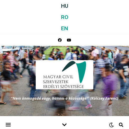
HU
RO
EN
"Nem önmagadé vagy, hanem a közösségé!" (Kölcsey Ferenc)