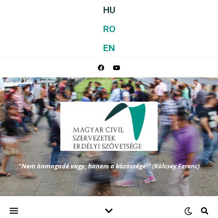
HU
RO
EN
"Nem önmagadé vagy, hanem a közösségé!" (Kölcsey Ferenc)