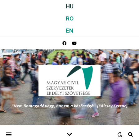
HU
RO
EN
"Nem önmagadé vagy, hanem a közösségé!" (Kölcsey Ferenc)