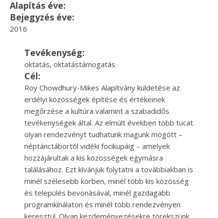
Alapítás éve:
Bejegyzés éve:
2016
Tevékenység:
oktatás, oktatástámogatás
Cél:
Roy Chowdhury-Mikes Alapítvány küldetése az
erdélyi közösségek építése és értékeinek
megőrzése a kultúra valamint a szabadidős
tevékenységek által. Az elmúlt években több tucat
olyan rendezvényt tudhatunk magunk mögött –
néptánctábortól vidéki focikupáig – amelyek
hozzájárultak a kis közösségek egymásra
találásához. Ezt kívánjuk folytatni a továbbiakban is
minél szélesebb körben, minél több kis közösség
és település bevonásával, minél gazdagabb
programkínálaton és minél több rendezvényen
keresztül. Olyan kezdeményezésekre törekszünk,