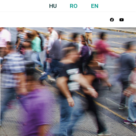
HU
RO
EN