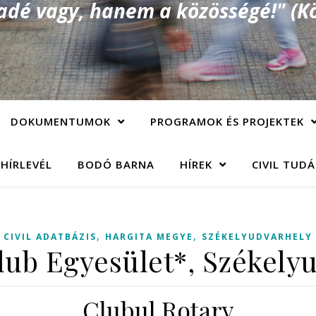
é vagy, hanem a közösségé!" (Kö
DOKUMENTUMOK
PROGRAMOK ÉS PROJEKTEK
 HÍRLEVÉL
BODÓ BARNA
HÍREK
CIVIL TUD
,
,
CIVIL ADATBÁZIS
HARGITA MEGYE
SZÉKELYUDVARHELY
lub Egyesület*, Székely
Clubul Rotary