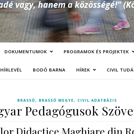
é vagy, hanem a közösségé!" (Kö
DOKUMENTUMOK
PROGRAMOK ÉS PROJEKTEK
 HÍRLEVÉL
BODÓ BARNA
HÍREK
CIVIL TUD
,
,
BRASSÓ
BRASSÓ MEGYE
CIVIL ADATBÁZIS
yar Pedagógusok Szövet
or Didactice Maghiare din Ro