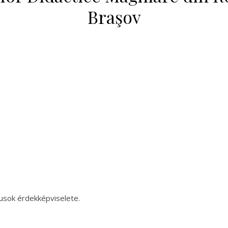
Braşov
sok érdekképviselete.