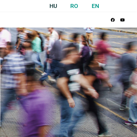
HU
RO
EN