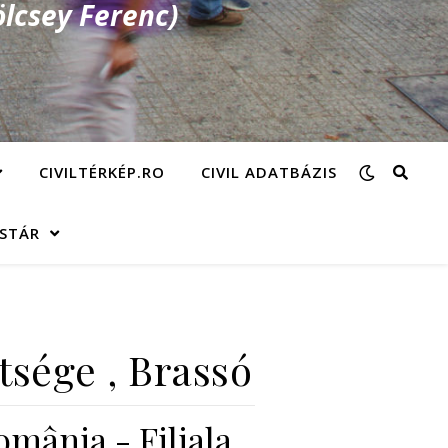
lcsey Ferenc)
CIVILTÉRKÉP.RO
CIVIL ADATBÁZIS
ÁSTÁR
sége , Brassó
mânia - Filiala