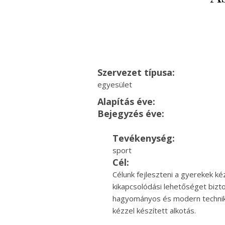
Szervezet típusa:
egyesület
Alapítás éve:
Bejegyzés éve:
Tevékenység:
sport
Cél:
Célunk fejleszteni a gyerekek k
kikapcsolódási lehetőséget bizt
hagyományos és modern technikák
kézzel készített alkotás.