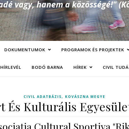
é vagy, hanem a közösségé!" (Kö
DOKUMENTUMOK
PROGRAMOK ÉS PROJEKTEK
 HÍRLEVÉL
BODÓ BARNA
HÍREK
CIVIL TUD
,
CIVIL ADATBÁZIS
KOVÁSZNA MEGYE
t És Kulturális Egyesüle
sociaţia Cultural Sportiva "Rik