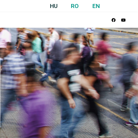
HU
RO
EN