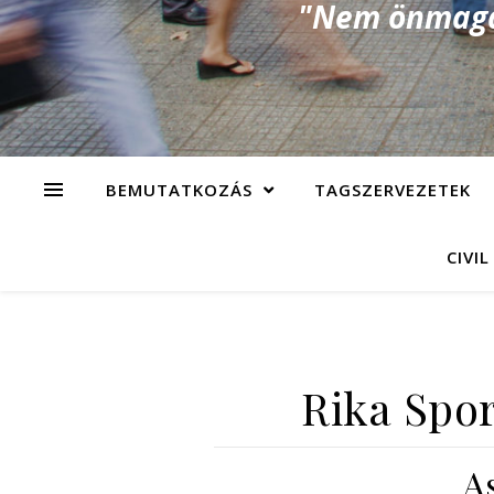
"Nem önmagad
BEMUTATKOZÁS
TAGSZERVEZETEK
CIVIL
Rika Spor
A