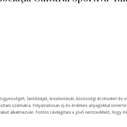
ézügyességét, fantáziáját, kreativitását, közösségi érzésüket és
osítani számukra. Folyamatosan új és érdekes anyagokkal ismerte
at alkalmazván. Fontos rávilágítani a jövő nemzedékét, hogy mil