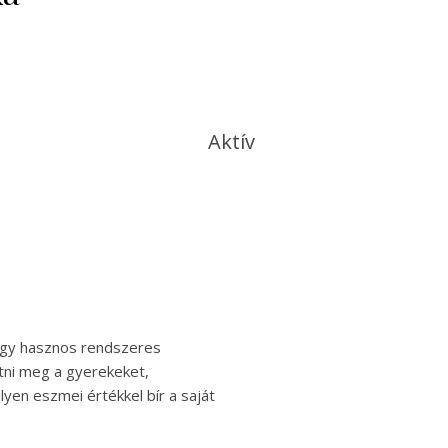
Aktív
 egy hasznos rendszeres
tni meg a gyerekeket,
yen eszmei értékkel bír a saját