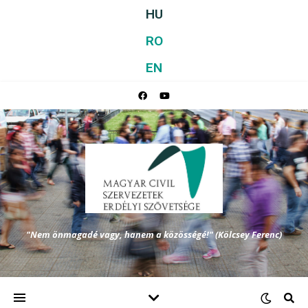
HU
RO
EN
"Nem önmagadé vagy, hanem a közösségé!" (Kölcsey Ferenc)