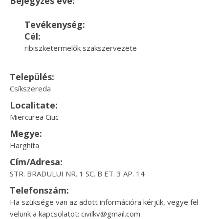
Bejegyzés éve:
Tevékenység:
Cél:
ribiszketermelők szakszervezete
Település:
Csíkszereda
Localitate:
Miercurea Ciuc
Megye:
Harghita
Cím/Adresa:
STR. BRADULUI NR. 1 SC. B ET. 3 AP. 14
Telefonszám:
Ha szüksége van az adott információra kérjük, vegye fel
velünk a kapcsolatot: civilkv@gmail.com