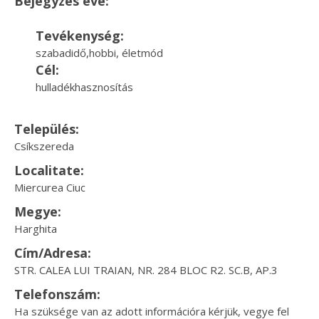
Bejegyzés éve:
Tevékenység:
szabadidő,hobbi, életmód
Cél:
hulladékhasznosítás
Település:
Csíkszereda
Localitate:
Miercurea Ciuc
Megye:
Harghita
Cím/Adresa:
STR. CALEA LUI TRAIAN, NR. 284 BLOC R2. SC.B, AP.3
Telefonszám:
Ha szüksége van az adott információra kérjük, vegye fel