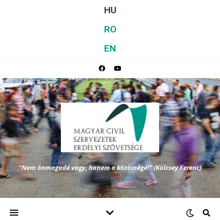
HU
RO
EN
"Nem önmagadé vagy, hanem a közösségé!" (Kölcsey Ferenc)