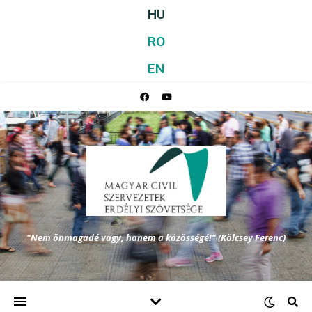
HU
RO
EN
"Nem önmagadé vagy, hanem a közösségé!" (Kölcsey Ferenc)