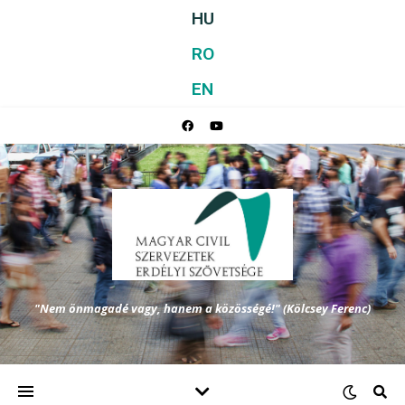
HU
RO
EN
"Nem önmagadé vagy, hanem a közösségé!" (Kölcsey Ferenc)