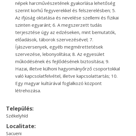
népek harcművészetének gyakorlása lehetőség
szerint korhű fegyverekkel és felszerelésben; 5.
Az ifjúság oktatása és nevelése szellemi és fizikai
szinten egyaránt; 6. A megszerzett tudás
terjesztése úgy az edzéseken, mint bemutatók,
előadások, táborok szervezésével; 7.
Íjászversenyek, egyéb megmérettetések
szervezése, lebonyolítása; 8. Az egyesület
működésének és fejlődésének biztosítása; 9.
Hazai, illetve külhoni hagyományőrző csoportokkal
való kapcsolatfelvétel, illetve kapcsolattartás; 10.
Egy magyar kultúrával foglalkozó központ
létrehozása.
Település:
Székelyhíd
Localitate:
Sacueni