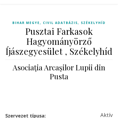
,
,
BIHAR MEGYE
CIVIL ADATBÁZIS
SZÉKELYHÍD
Pusztai Farkasok
Hagyományörző
Íjászegyesület , Székelyhíd
Asociaţia Arcaşilor Lupii din
Pusta
Aktív
Szervezet típusa: