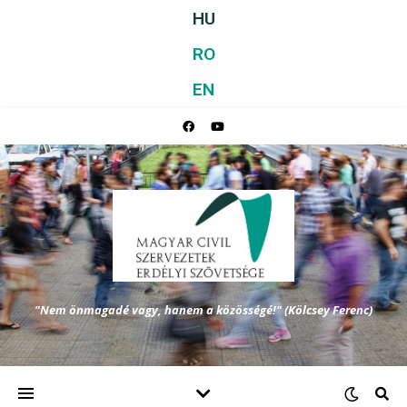
HU
RO
EN
"Nem önmagadé vagy, hanem a közösségé!" (Kölcsey Ferenc)