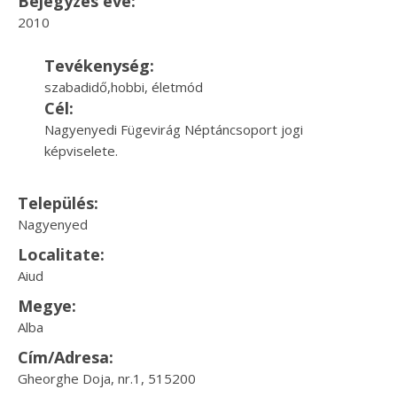
Bejegyzés éve:
2010
Tevékenység:
szabadidő,hobbi, életmód
Cél:
Nagyenyedi Fügevirág Néptáncsoport jogi
képviselete.
Település:
Nagyenyed
Localitate:
Aiud
Megye:
Alba
Cím/Adresa:
Gheorghe Doja, nr.1, 515200