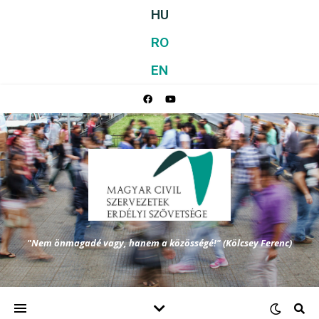
HU
RO
EN
"Nem önmagadé vagy, hanem a közösségé!" (Kölcsey Ferenc)