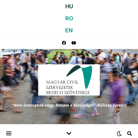
HU
RO
EN
"Nem önmagadé vagy, hanem a közösségé!" (Kölcsey Ferenc)