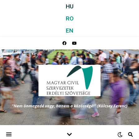
HU
RO
EN
"Nem önmagadé vagy, hanem a közösségé!" (Kölcsey Ferenc)