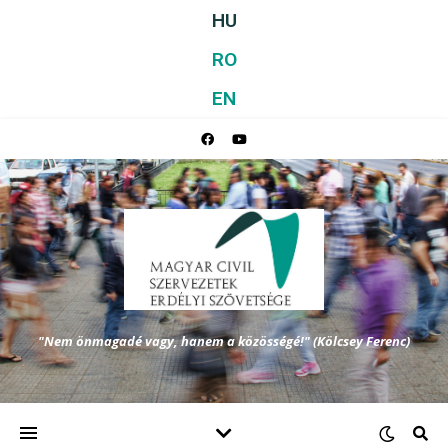
HU
RO
EN
"Nem önmagadé vagy, hanem a közösségé!" (Kölcsey Ferenc)