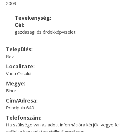
2003
Tevékenység:
Cél:
gazdasági és érdekképviselet
Település:
Rév
Localitate:
Vadu Crisului
Megye:
Bihor
Cím/Adresa:
Principala 640
Telefonszám:
Ha szüksége van az adott információra kérjük, vegye fel
velünk a kapcsolatot: civilkv@gmail.com