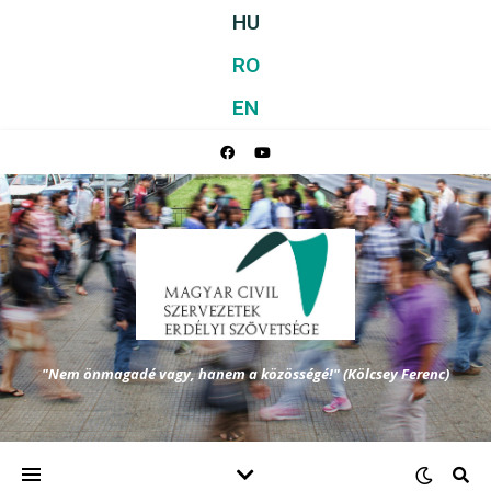
HU
RO
EN
"Nem önmagadé vagy, hanem a közösségé!" (Kölcsey Ferenc)