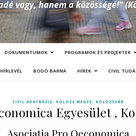
é vagy, hanem a közösségé!" (Kö
DOKUMENTUMOK
PROGRAMOK ÉS PROJEKTEK
 HÍRLEVÉL
BODÓ BARNA
HÍREK
CIVIL TUD
,
,
CIVIL ADATBÁZIS
KOLOZS MEGYE
KOLOZSVÁR
conomica Egyesület , Ko
Asociaţia Pro Oeconomica