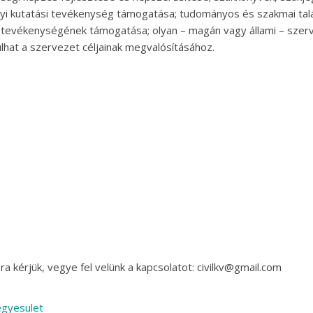
i kutatási tevékenység támogatása; tudományos és szakmai talá
 tevékenységének támogatása; olyan – magán vagy állami – szerv
hat a szervezet céljainak megvalósításához.
a kérjük, vegye fel velünk a kapcsolatot: civilkv@gmail.com
egyesulet