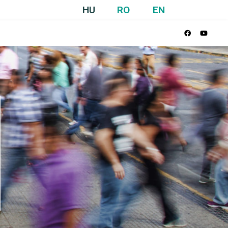
HU
RO
EN