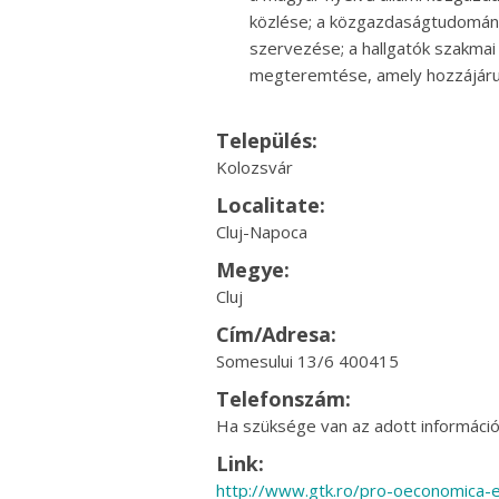
közlése; a közgazdaságtudomány
szervezése; a hallgatók szakmai
megteremtése, amely hozzájárul
Település:
Kolozsvár
Localitate:
Cluj-Napoca
Megye:
Cluj
Cím/Adresa:
Somesului 13/6 400415
Telefonszám:
Ha szüksége van az adott információr
Link:
http://www.gtk.ro/pro-oeconomica-