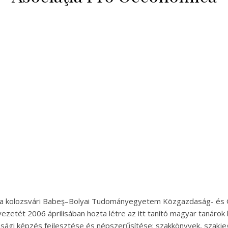
 a kolozsvári Babeş–Bolyai Tudományegyetem Közgazdaság- és
zetét 2006 áprilisában hozta létre az itt tanító magyar tanárok
asági képzés fejlesztése és népszerűsítése; szakkönyvek, szakj