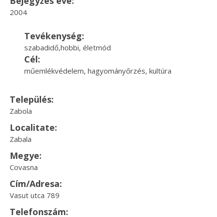
Bejegyzés éve:
2004
Tevékenység:
szabadidő,hobbi, életmód
Cél:
műemlékvédelem, hagyományőrzés, kultúra
Település:
Zabola
Localitate:
Zabala
Megye:
Covasna
Cím/Adresa:
Vasut utca 789
Telefonszám: