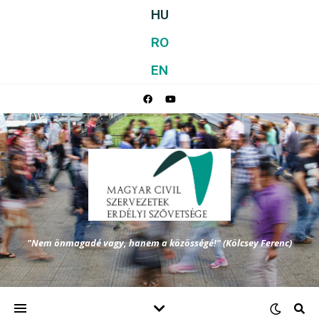
HU
RO
EN
"Nem önmagadé vagy, hanem a közösségé!" (Kölcsey Ferenc)