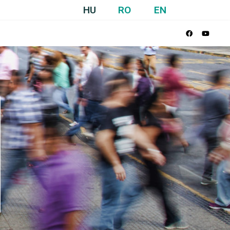
HU
RO
EN