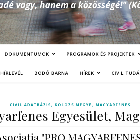
é vagy, hanem a közösségé!" (Kö
DOKUMENTUMOK
PROGRAMOK ÉS PROJEKTEK
 HÍRLEVÉL
BODÓ BARNA
HÍREK
CIVIL TUD
,
,
CIVIL ADATBÁZIS
KOLOZS MEGYE
MAGYARFENES
yarfenes Egyesület, Mag
Asociaţia "PRO MAGYARFENES