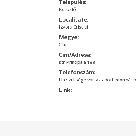
Település:
Körösfő
Localitate:
Izvoru Crisului
Megye:
Cluj
Cím/Adresa:
str Principala 188
Telefonszám:
Ha szüksége van az adott információr
Link: