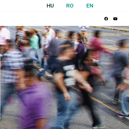
HU
RO
EN