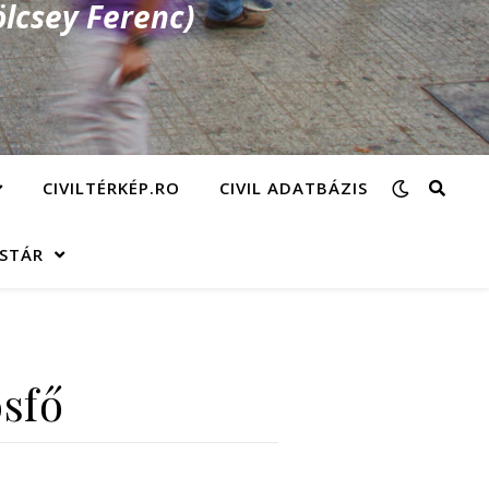
lcsey Ferenc)
CIVILTÉRKÉP.RO
CIVIL ADATBÁZIS
ÁSTÁR
ösfő