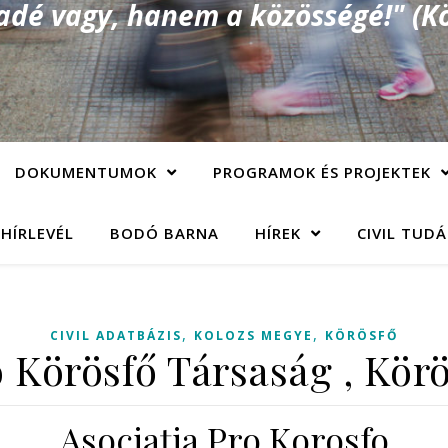
é vagy, hanem a közösségé!" (Kö
DOKUMENTUMOK
PROGRAMOK ÉS PROJEKTEK
 HÍRLEVÉL
BODÓ BARNA
HÍREK
CIVIL TUD
,
,
CIVIL ADATBÁZIS
KOLOZS MEGYE
KÖRÖSFŐ
 Körösfő Társaság , Kör
Asociaţia Pro Korosfo