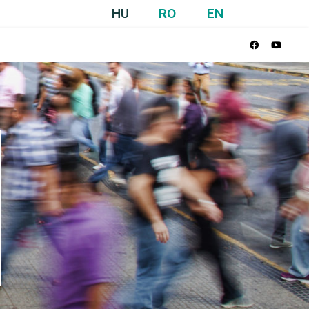
HU
RO
EN