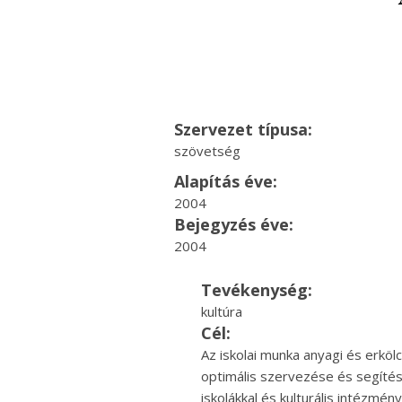
Szervezet típusa:
szövetség
Alapítás éve:
2004
Bejegyzés éve:
2004
Tevékenység:
kultúra
Cél:
Az iskolai munka anyagi és erköl
optimális szervezése és segítése
iskolákkal és kulturális intézmén