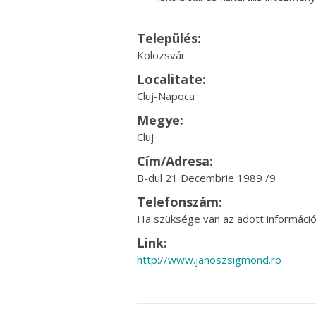
Település:
Kolozsvár
Localitate:
Cluj-Napoca
Megye:
Cluj
Cím/Adresa:
B-dul 21 Decembrie 1989 /9
Telefonszám:
Ha szüksége van az adott információr
Link:
http://www.janoszsigmond.ro