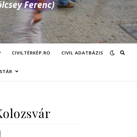
lcsey Ferenc)
CIVILTÉRKÉP.RO
CIVIL ADATBÁZIS
ÁSTÁR
Kolozsvár
d