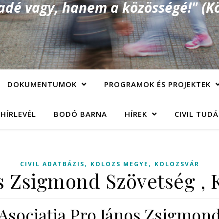
é vagy, hanem a közösségé!" (Kö
DOKUMENTUMOK
PROGRAMOK ÉS PROJEKTEK
 HÍRLEVÉL
BODÓ BARNA
HÍREK
CIVIL TUD
,
,
CIVIL ADATBÁZIS
KOLOZS MEGYE
KOLOZSVÁR
s Zsigmond Szövetség , 
Asociaţia Pro János Zsigmon