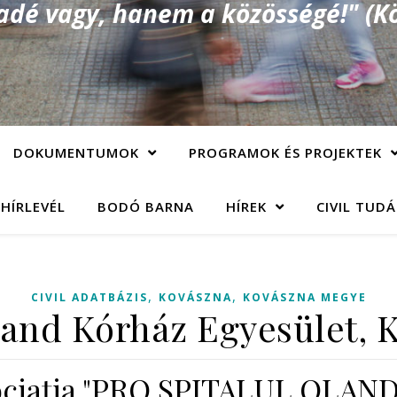
é vagy, hanem a közösségé!" (Kö
DOKUMENTUMOK
PROGRAMOK ÉS PROJEKTEK
 HÍRLEVÉL
BODÓ BARNA
HÍREK
CIVIL TUD
,
,
CIVIL ADATBÁZIS
KOVÁSZNA
KOVÁSZNA MEGYE
land Kórház Egyesület, 
ciaţia "PRO SPITALUL OLAN