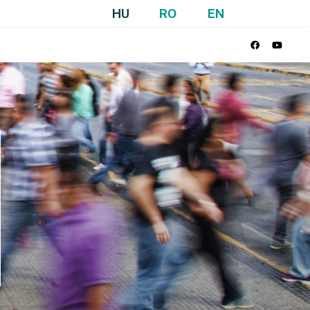
HU
RO
EN