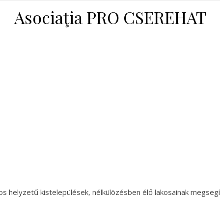
Asociaţia PRO CSEREHAT
yos helyzetű kistelepülések, nélkülözésben élő lakosainak megseg