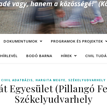
é vagy, hanem a közösségé!" (Kö
DOKUMENTUMOK
PROGRAMOK ÉS PROJEKTEK
 HÍRLEVÉL
BODÓ BARNA
HÍREK
CIVIL TUD
,
,
CIVIL ADATBÁZIS
HARGITA MEGYE
SZÉKELYUDVARHELY
t Egyesület (Pillangó Fe
Székelyudvarhely