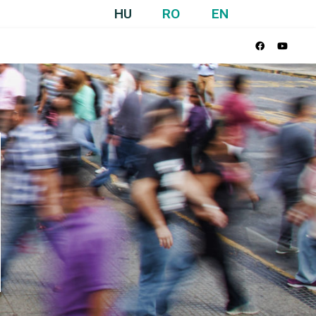
HU
RO
EN