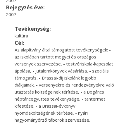
2007
Bejegyzés éve:
2007
Tevékenység:
kultúra
Cél:
Az alapítvány által támogatott tevékenységek: -
az iskolában tartott megyei és országos
versenyek szervezése, - testvériskola-kapcsolat
ápolása, - jutalomkönyvek vásárlása, - szociális
támogatás, - Brassai-díj iskolánk legjobb
diákjainak, - versenyekre és rendezvényekre való
utaztatás költségeinek térítése, - a Bogáncs
néptáncegyüttes tevékenysége, - tantermet
kifestése, - a Brassai-évkönyv
nyomdaköltségének térítése, - nyári
hagyományőrző táborok szervezése.