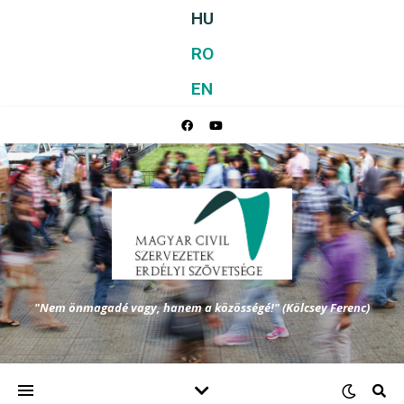
HU
RO
EN
"Nem önmagadé vagy, hanem a közösségé!" (Kölcsey Ferenc)