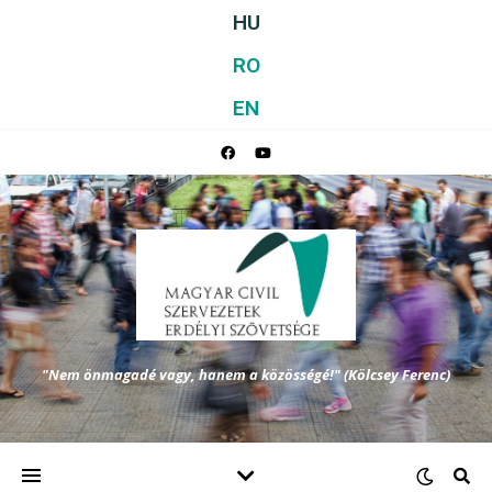
HU
RO
EN
"Nem önmagadé vagy, hanem a közösségé!" (Kölcsey Ferenc)