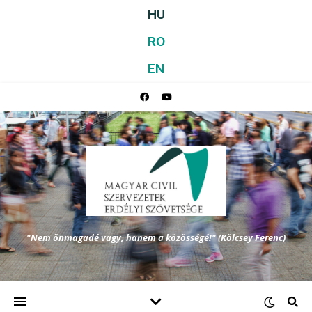
HU
RO
EN
"Nem önmagadé vagy, hanem a közösségé!" (Kölcsey Ferenc)