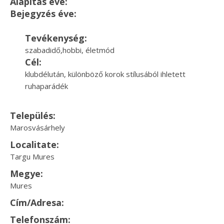
Alapítás éve:
Bejegyzés éve:
Tevékenység:
szabadidő,hobbi, életmód
Cél:
klubdélután, különböző korok stílusából ihletett
ruhaparádék
Település:
Marosvásárhely
Localitate:
Targu Mures
Megye:
Mures
Cím/Adresa:
Telefonszám: