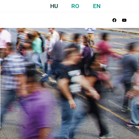
HU
RO
EN