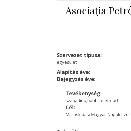
Asociaţia Petr
Szervezet típusa:
egyesület
Alapítás éve:
Bejegyzés éve:
Tevékenység:
szabadidő,hobbi, életmód
Cél:
Marosludasi Magyar Napok szerv