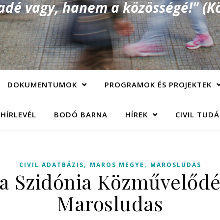
é vagy, hanem a közösségé!" (Kö
DOKUMENTUMOK
PROGRAMOK ÉS PROJEKTEK
 HÍRLEVÉL
BODÓ BARNA
HÍREK
CIVIL TUD
,
,
CIVIL ADATBÁZIS
MAROS MEGYE
MAROSLUDAS
a Szidónia Közművelődé
Marosludas