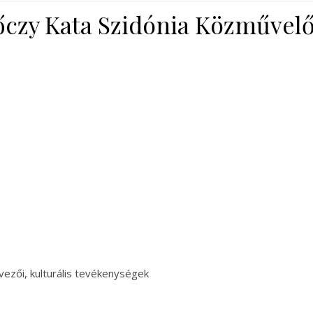
őczy Kata Szidónia Közművelő
ezői, kulturális tevékenységek