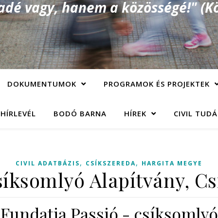
é vagy, hanem a közösségé!" (Kö
DOKUMENTUMOK
PROGRAMOK ÉS PROJEKTEK
 HÍRLEVÉL
BODÓ BARNA
HÍREK
CIVIL TUD
,
,
CIVIL ADATBÁZIS
CSÍKSZEREDA
HARGITA MEGYE
íksomlyó Alapítvány, C
Fundatia Passió - csíksomlyó