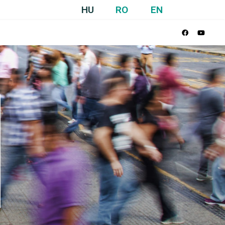
HU
RO
EN