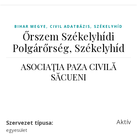
,
,
BIHAR MEGYE
CIVIL ADATBÁZIS
SZÉKELYHÍD
Őrszem Székelyhídi
Polgárőrség, Székelyhíd
ASOCIAŢIA PAZA CIVILĂ
SĂCUENI
Aktív
Szervezet típusa:
egyesület