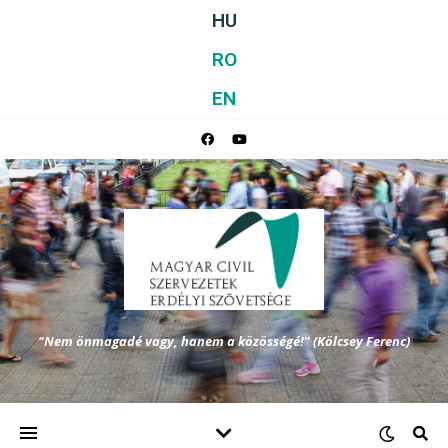
HU
RO
EN
"Nem önmagadé vagy, hanem a közösségé!" (Kölcsey Ferenc)