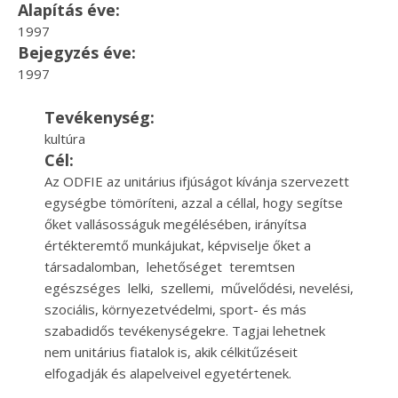
Alapítás éve:
1997
Bejegyzés éve:
1997
Tevékenység:
kultúra
Cél:
Az ODFIE az unitárius ifjúságot kívánja szervezett
egységbe tömöríteni, azzal a céllal, hogy segítse
őket vallásosságuk megélésében, irányítsa
értékteremtő munkájukat, képviselje őket a
társadalomban, lehetőséget teremtsen
egészséges lelki, szellemi, művelődési, nevelési,
szociális, környezetvédelmi, sport- és más
szabadidős tevékenységekre. Tagjai lehetnek
nem unitárius fiatalok is, akik célkitűzéseit
elfogadják és alapelveivel egyetértenek.