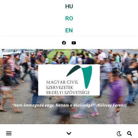
HU
RO
EN
"Nem önmagadé vagy, hanem a közösségé!" (Kölcsey Ferenc)