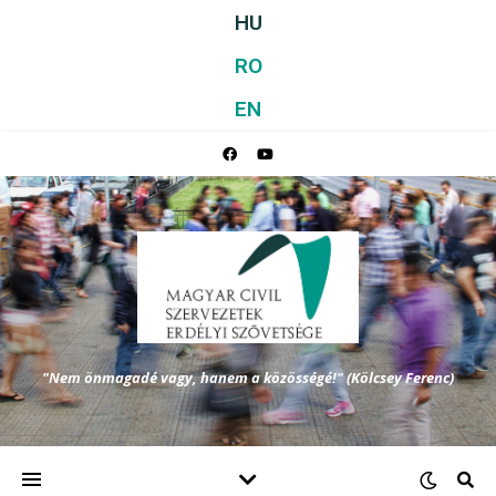
HU
RO
EN
"Nem önmagadé vagy, hanem a közösségé!" (Kölcsey Ferenc)