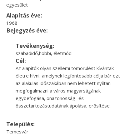
egyesület
Alapítás éve:
1968
Bejegyzés éve:
Tevékenység:
szabadidő,hobbi, életmód
Cél:
Az alapítók olyan szellemi tömörülést kívántak
életre hívni, amelynek legfontosabb célja bár ezt
az alakulás időszakában nem lehetett nyíltan
megfogalmazni a város magyarságának
egybefogása, önazonosság- és
összetartozástudatának ápolása, erősítése.
Település:
Temesvár