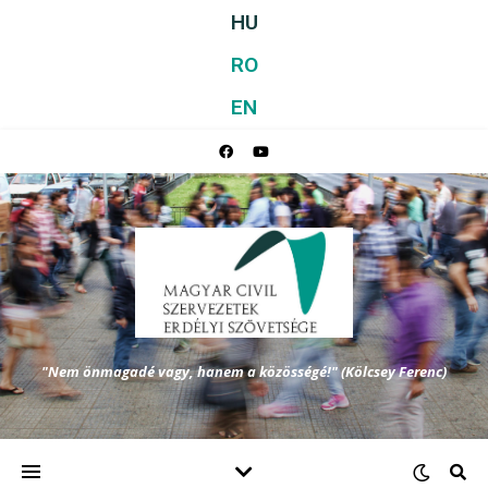
HU
RO
EN
"Nem önmagadé vagy, hanem a közösségé!" (Kölcsey Ferenc)