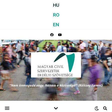
HU
RO
EN
"Nem önmagadé vagy, hanem a közösségé!" (Kölcsey Ferenc)