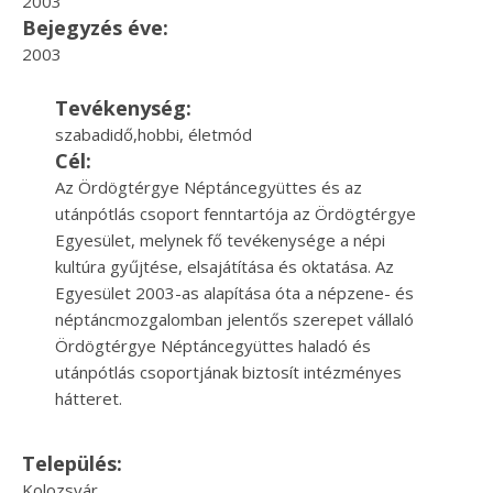
2003
Bejegyzés éve:
2003
Tevékenység:
szabadidő,hobbi, életmód
Cél:
Az Ördögtérgye Néptáncegyüttes és az
utánpótlás csoport fenntartója az Ördögtérgye
Egyesület, melynek fő tevékenysége a népi
kultúra gyűjtése, elsajátítása és oktatása. Az
Egyesület 2003-as alapítása óta a népzene- és
néptáncmozgalomban jelentős szerepet vállaló
Ördögtérgye Néptáncegyüttes haladó és
utánpótlás csoportjának biztosít intézményes
hátteret.
Település:
Kolozsvár