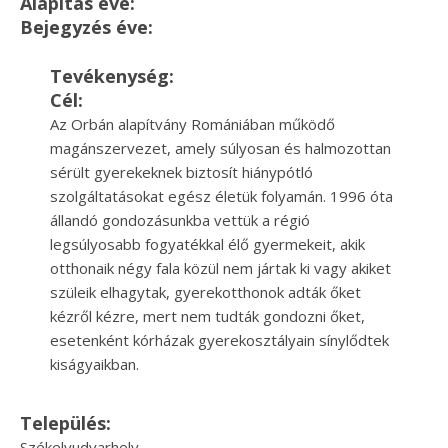
Alapítás éve:
Bejegyzés éve:
Tevékenység:
Cél:
Az Orbán alapítvány Romániában működő
magánszervezet, amely súlyosan és halmozottan
sérült gyerekeknek biztosít hiánypótló
szolgáltatásokat egész életük folyamán. 1996 óta
állandó gondozásunkba vettük a régió
legsúlyosabb fogyatékkal élő gyermekeit, akik
otthonaik négy fala közül nem jártak ki vagy akiket
szüleik elhagytak, gyerekotthonok adták őket
kézről kézre, mert nem tudták gondozni őket,
esetenként kórházak gyerekosztályain sínylődtek
kiságyaikban.
Település:
Székelyudvarhely