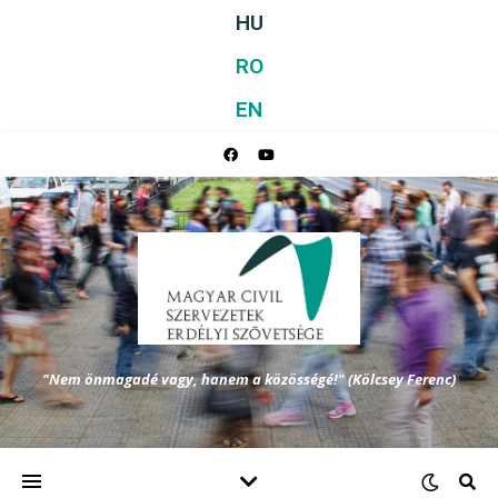
HU
RO
EN
"Nem önmagadé vagy, hanem a közösségé!" (Kölcsey Ferenc)