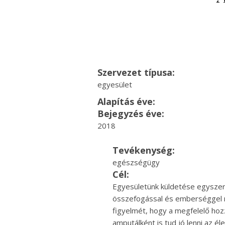
Szervezet típusa:
egyesület
Alapítás éve:
Bejegyzés éve:
2018
Tevékenység:
egészségügy
Cél:
Egyesületünk küldetése egyszerű
összefogással és emberséggel na
figyelmét, hogy a megfelelő hozz
amputálként is tud jó lenni az éle