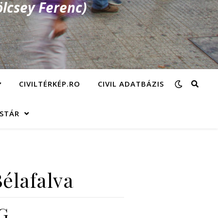
lcsey Ferenc)
CIVILTÉRKÉP.RO
CIVIL ADATBÁZIS
ÁSTÁR
Bélafalva
G