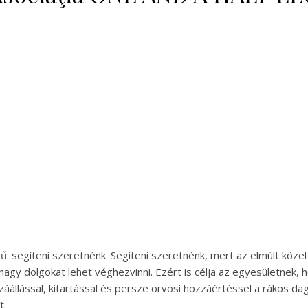
: segíteni szeretnénk. Segíteni szeretnénk, mert az elmúlt köze
gy dolgokat lehet véghezvinni. Ezért is célja az egyesületnek, h
áállással, kitartással és persze orvosi hozzáértéssel a rákos da
t.