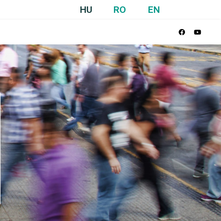
HU
RO
EN