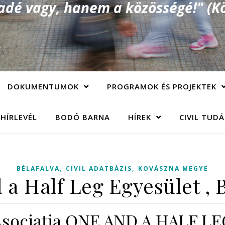
é vagy, hanem a közösségé!" (Kö
DOKUMENTUMOK
PROGRAMOK ÉS PROJEKTEK
 HÍRLEVÉL
BODÓ BARNA
HÍREK
CIVIL TUD
,
,
BÉLAFALVA
CIVIL ADATBÁZIS
KOVÁSZNA MEGYE
a Half Leg Egyesület , 
Asociaţia ONE AND A HALF LE